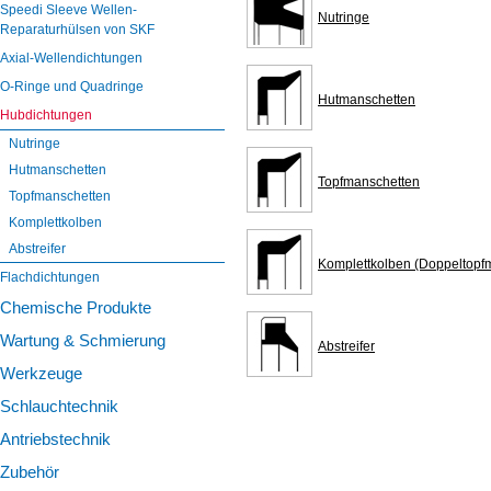
ÜBER UNS
Speedi Sleeve Wellen-
Nutringe
Reparaturhülsen von SKF
TIPPS & TRICKS
Axial-Wellendichtungen
KONTAKT
O-Ringe und Quadringe
Hutmanschetten
Hubdichtungen
Nutringe
Hutmanschetten
Topfmanschetten
Topfmanschetten
Komplettkolben
Abstreifer
Komplettkolben (Doppeltopf
Flachdichtungen
Chemische Produkte
Wartung & Schmierung
Abstreifer
Werkzeuge
Schlauchtechnik
Antriebstechnik
Zubehör