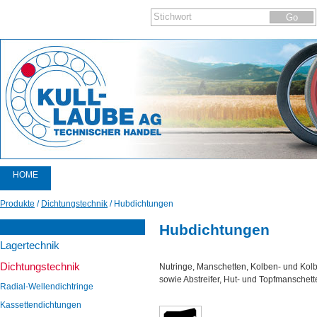
HOME
PRODUKTE
Produkte
/
Dichtungstechnik
/
Hubdichtungen
KATALOGE
Hubdichtungen
Lagertechnik
AKTIONEN
Dichtungstechnik
Nutringe, Manschetten, Kolben- und Kol
AKTUELLES
sowie Abstreifer, Hut- und Topfmanschett
Radial-Wellendichtringe
NEWSLETTER
Kassettendichtungen