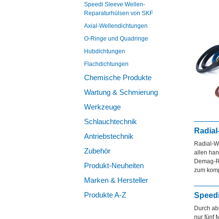
Speedi Sleeve Wellen-
Reparaturhülsen von SKF
Axial-Wellendichtungen
O-Ringe und Quadringe
Hubdichtungen
Flachdichtungen
Chemische Produkte
Wartung & Schmierung
Werkzeuge
Schlauchtechnik
Radial
Antriebstechnik
Radial-We
Zubehör
allen ha
Demag-Rin
Produkt-Neuheiten
zum komp
Marken & Hersteller
Produkte A-Z
Speedi
Durch abr
nur fünf 