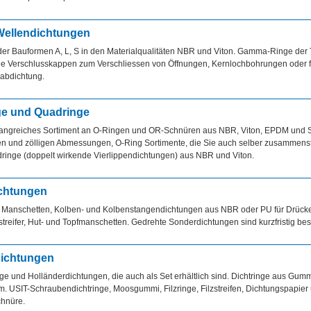
Wellendichtungen
der Bauformen A, L, S in den Materialqualitäten NBR und Viton. Gamma-Ringe der
e Verschlusskappen zum Verschliessen von Öffnungen, Kernlochbohrungen oder f
rabdichtung.
e und Quadringe
angreiches Sortiment an O-Ringen und OR-Schnüren aus NBR, Viton, EPDM und Si
en und zölligen Abmessungen, O-Ring Sortimente, die Sie auch selber zusammens
ringe (doppelt wirkende Vierlippendichtungen) aus NBR und Viton.
chtungen
, Manschetten, Kolben- und Kolbenstangendichtungen aus NBR oder PU für Drücke 
treifer, Hut- und Topfmanschetten. Gedrehte Sonderdichtungen sind kurzfristig bes
dichtungen
ge und Holländerdichtungen, die auch als Set erhältlich sind. Dichtringe aus Gumm
. USIT-Schraubendichtringe, Moosgummi, Filzringe, Filzstreifen, Dichtungspapier
chnüre.