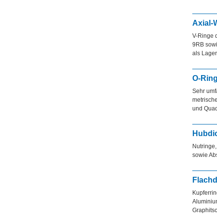
Axial-
V-Ringe 
9RB sowi
als Lage
O-Ring
Sehr umf
metrisch
und Quad
Hubdi
Nutringe
sowie Abs
Flach
Kupferrin
Aluminium
Graphits