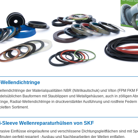
-Wellendichtringe
llendichtringe der Materialqualitäten NBR (Nitrilkautschuk) und Viton (FPM FKM F
ndelsüblichen Bauformen mit Staublippen und Metallgehäusen, auch in zölligen A
ge, Radial-Wellendichtringe in druckverstärkter Ausführung und rostfreie Feder
letten Sortiment.
-Sleeve Wellenreparaturhülsen von SKF
asive Einflüsse eingelaufene und verschlissene Dichtungsgleitflächen sind mit Sp
Minuten perfekt repariert - Ausbau und Nachbearbeiten der Wellen entfallen.