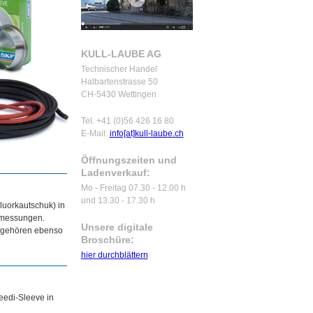
KULL-LAUBE AG
Technischer Handel
Halbartenstrasse 50
CH-5430 Wettingen
Tel. +41 (0)56 426 16 80
E-Mail:
info[at]kull-laube.ch
Öffnungszeiten und
Ladenverkauf:
Mo - Freitag 07.30 - 12.00 h
und 13.30 - 17.30 h
luorkautschuk) in
bmessungen.
Unsere digitale
n gehören ebenso
Broschüre:
hier durchblättern
eedi-Sleeve in