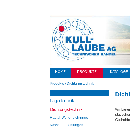
HOME
PRODUKTE
KATALOGE
Produkte
/
Dichtungstechnik
Dich
Lagertechnik
Dichtungstechnik
Wir biete
statische
Radial-Wellendichtringe
Gedrehte 
Kassettendichtungen