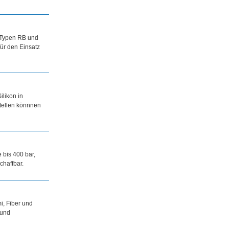
 Typen RB und
ür den Einsatz
likon in
tellen könnnen
bis 400 bar,
chaffbar.
i, Fiber und
 und