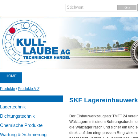
HOME
PRODUKTE
Produkte
/
Produkte A-Z
KATALOGE
SKF Lagereinbauwerk
Lagertechnik
AKTIONEN
Dichtungstechnik
Der Einbauwerkzeugsatz TMFT 24 verein
AKTUELLES
Wälzlagern mit einem Bohrungsdurchme
Chemische Produkte
die Wälzlager rasch und sicher ein und s
NEWSLETTER
direkt auf den eingepassten Ring wirken 
Wartung & Schmierung