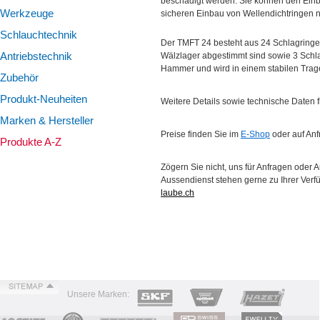
beschädigt werden. Sie können den Einb
ÜBER UNS
Werkzeuge
sicheren Einbau von Wellendichtringen 
TIPPS & TRICKS
Schlauchtechnik
Der TMFT 24 besteht aus 24 Schlagringe
KONTAKT
Antriebstechnik
Wälzlager abgestimmt sind sowie 3 Schl
Hammer und wird in einem stabilen Tragek
Zubehör
Produkt-Neuheiten
Weitere Details sowie technische Daten 
Marken & Hersteller
Preise finden Sie im
E-Shop
oder auf Anf
Produkte A-Z
Zögern Sie nicht, uns für Anfragen oder 
Aussendienst stehen gerne zu Ihrer Verf
laube.ch
Unsere Marken: