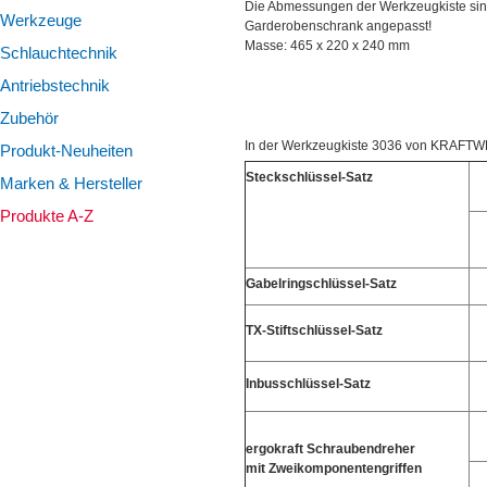
ÜBER UNS
Die Abmessungen der Werkzeugkiste sind
Werkzeuge
Garderobenschrank angepasst!
TIPPS & TRICKS
Masse: 465 x 220 x 240 mm
Schlauchtechnik
KONTAKT
Antriebstechnik
Zubehör
In der Werkzeugkiste 3036 von KRAFTWER
Produkt-Neuheiten
Steckschlüssel-Satz
Marken & Hersteller
Produkte A-Z
Gabelringschlüssel-Satz
TX-Stiftschlüssel-Satz
Inbusschlüssel-Satz
ergokraft Schraubendreher
mit Zweikomponentengriffen