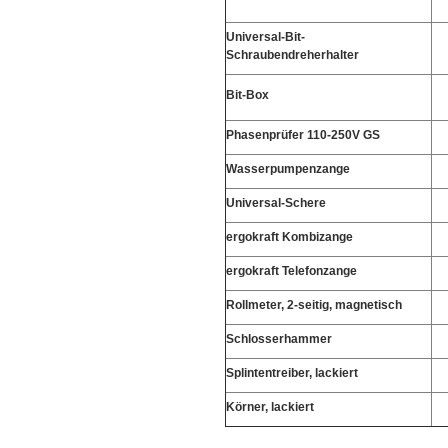
Universal-Bit-
Schraubendreherhalter
Bit-Box
Phasenprüfer 110-250V GS
Wasserpumpenzange
Universal-Schere
ergokraft Kombizange
ergokraft Telefonzange
Rollmeter, 2-seitig, magnetisch
Schlosserhammer
Splintentreiber, lackiert
Körner, lackiert