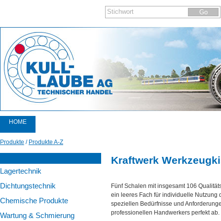
HOME
PRODUKTE
Produkte
/
Produkte A-Z
KATALOGE
Kraftwerk Werkzeugki
Lagertechnik
AKTIONEN
Dichtungstechnik
Fünf Schalen mit insgesamt 106 Qualitä
AKTUELLES
ein leeres Fach für individuelle Nutzung
Chemische Produkte
speziellen Bedürfnisse und Anforderung
NEWSLETTER
professionellen Handwerkers perfekt ab.
Wartung & Schmierung