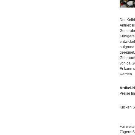
Der Keilr
Antriebs
Generato
Kühlgerät
entwickel
aufgrund
geeignet.
Gebrauch
von ca. 2
Er kann s
werden.
Artikel-
Preise fi
Klicken 
Für weite
Zögern Si