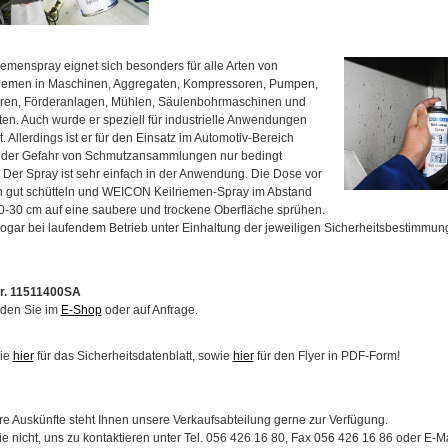
iemenspray eignet sich besonders für alle Arten von
riemen in Maschinen, Aggregaten, Kompressoren, Pumpen,
ren, Förderanlagen, Mühlen, Säulenbohrmaschinen und
en. Auch wurde er speziell für industrielle Anwendungen
t. Allerdings ist er für den Einsatz im Automotiv-Bereich
 der Gefahr von Schmutzansammlungen nur bedingt
 Der Spray ist sehr einfach in der Anwendung. Die Dose vor
 gut schütteln und WEICON Keilriemen-Spray im Abstand
0-30 cm auf eine saubere und trockene Oberfläche sprühen.
ogar bei laufendem Betrieb unter Einhaltung der jeweiligen Sicherheitsbestimmu
Nr. 11511400SA
nden Sie im
E-Shop
oder auf Anfrage.
Sie
hier
für das Sicherheitsdatenblatt, sowie
hier
für den Flyer in PDF-Form!
re Auskünfte steht Ihnen unsere Verkaufsabteilung gerne zur Verfügung.
e nicht, uns zu kontaktieren unter Tel. 056 426 16 80, Fax 056 426 16 86 oder E-M