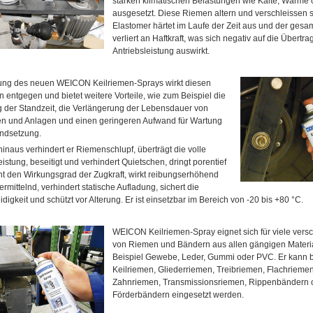
starken klimatischen Belastungen wie Kälte, Wärme 
ausgesetzt. Diese Riemen altern und verschleissen s
Elastomer härtet im Laufe der Zeit aus und der ges
verliert an Haftkraft, was sich negativ auf die Übertr
Antriebsleistung auswirkt.
ung des neuen WEICON Keilriemen-Sprays wirkt diesen
n entgegen und bietet weitere Vorteile, wie zum Beispiel die
 der Standzeit, die Verlängerung der Lebensdauer von
n und Anlagen und einen geringeren Aufwand für Wartung
andsetzung.
inaus verhindert er Riemenschlupf, überträgt die volle
eistung, beseitigt und verhindert Quietschen, dringt porentief
ht den Wirkungsgrad der Zugkraft, wirkt reibungserhöhend
ermittelnd, verhindert statische Aufladung, sichert die
igkeit und schützt vor Alterung. Er ist einsetzbar im Bereich von -20 bis +80 °C.
WEICON Keilriemen-Spray eignet sich für viele vers
von Riemen und Bändern aus allen gängigen Materia
Beispiel Gewebe, Leder, Gummi oder PVC. Er kann b
Keilriemen, Gliederriemen, Treibriemen, Flachrieme
Zahnriemen, Transmissionsriemen, Rippenbändern 
Förderbändern eingesetzt werden.