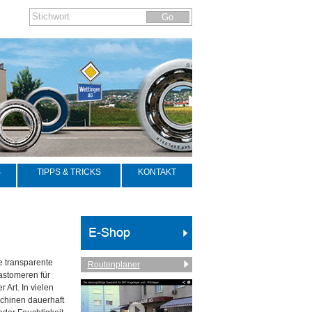
S
TIPPS & TRICKS
KONTAKT
e transparente
Routenplaner
astomeren für
 Art. In vielen
schinen dauerhaft