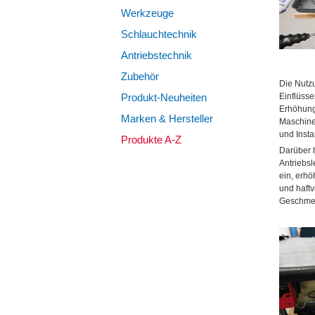
Werkzeuge
Schlauchtechnik
Antriebstechnik
Zubehör
Die Nutz
Produkt-Neuheiten
Einflüsse
Erhöhung
Marken & Hersteller
Maschine
und Inst
Produkte A-Z
Darüber h
Antriebsl
ein, erhö
und haftv
Geschmeid