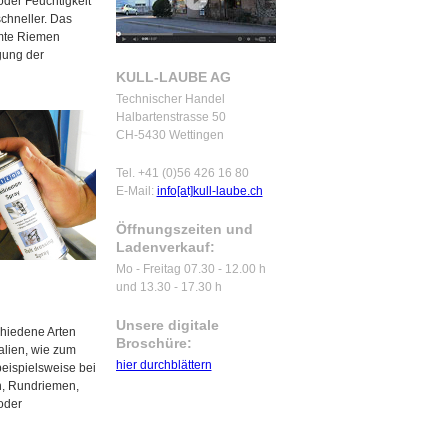
oder Feuchtigkeit
chneller. Das
amte Riemen
agung der
KULL-LAUBE AG
Technischer Handel
Halbartenstrasse 50
CH-5430 Wettingen
Tel. +41 (0)56 426 16 80
E-Mail:
info[at]kull-laube.ch
Öffnungszeiten und
Ladenverkauf:
Mo - Freitag 07.30 - 12.00 h
und 13.30 - 17.30 h
Unsere digitale
chiedene Arten
Broschüre:
lien, wie zum
hier durchblättern
eispielsweise bei
n, Rundriemen,
oder