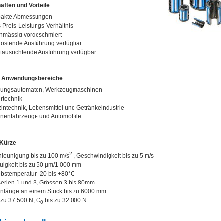
aften und Vorteile
akte Abmessungen
 Preis-Leistungs-Verhältnis
nmässig vorgeschmiert
rostende Ausführung verfügbar
tausrichtende Ausführung verfügbar
e Anwendungsbereiche
igungsautomaten, Werkzeugmaschinen
rtechnik
intechnik, Lebensmittel und Getränkeindustrie
enenfahrzeuge und Automobile
 Kürze
2
leunigung bis zu 100 m/s
, Geschwindigkeit bis zu 5 m/s
igkeit bis zu 50 µm/1 000 mm
ebstemperatur -20 bis +80°C
erien 1 und 3, Grössen 3 bis 80mm
nlänge an einem Stück bis zu 6000 mm
 zu 37 500 N, C
bis zu 32 000 N
0