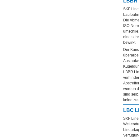
LBBR L
SKF Line
Laufbahn
Die Abme
ISO-Norm
umschlies
eine seh
bewirkt.
Der Kunst
überarbei
Auslaufwi
Kugeldurc
LBBR Line
verhinder
Abstreife
werden d
sind sel
keine zus
LBC Li
SKF Linea
Wellendur
Linearkug
Verfügun