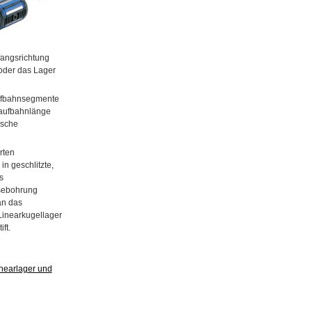
fangsrichtung
oder das Lager
aufbahnsegmente
Laufbahnlänge
ische
rten
n geschlitzte,
s
usebohrung
an das
Linearkugellager
ft.
nearlager und