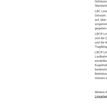
Gehäusen
Standardb
LBC Linea
Grössen 
auf, über
vorgenom
gegeben 
LBCR Lin
und die 
und die 
Tragfähigk
LBCR Line
Laufbahns
einstell
Kugelhül
bestimmt.
Betriebss
müssen in
Weitere 
Linearlag