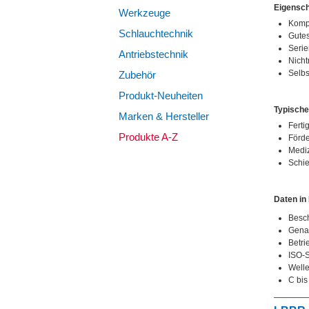
Eigensch
Werkzeuge
Komp
Schlauchtechnik
Gutes
Serie
Antriebstechnik
Nicht
Selbs
Zubehör
Produkt-Neuheiten
Typisch
Marken & Hersteller
Fert
Produkte A-Z
Förde
Mediz
Schi
Daten in
Besch
Genau
Betri
ISO-S
Welle
C bis