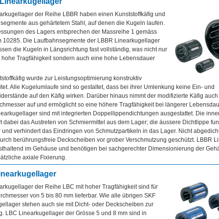
inearkugellager
arkugellager der Reihe LBBR haben einen Kunststoffkäfig und
segmente aus gehärtetem Stahl, auf denen die Kugeln laufen.
ssungen des Lagers entsprechen der Massreihe 1 gemäss
 10285. Die Laufbahnsegmente der LBBR Linearkugellager
sen die Kugeln in Längsrichtung fast vollständig, was nicht nur
r hohe Tragfähigkeit sondern auch eine hohe Lebensdauer
stoffkäfig wurde zur Leistungsoptimierung konstruktiv
tet. Alle Kugelumlaufe sind so gestaltet, dass bei ihrer Umlenkung keine Ein- und
derstände auf den Käfig wirken. Darüber hinaus nimmt der modifizierte Käfig auch
hmesser auf und ermöglicht so eine höhere Tragfähigkeit bei längerer Lebensdau
arkugellager sind mit integrierten Doppellippendichtungen ausgestattet. Die inner
t dabei das Austreten von Schmiermittel aus dem Lager; die äussere Dichtlippe fung
r und verhindert das Eindringen von Schmutzpartikeln in das Lager. Nicht abgedich
urch berührungsfreie Deckscheiben vor grober Verschmutzung geschützt. LBBR Li
bsthaltend im Gehäuse und benötigen bei sachgerechter Dimensionierung der Ge
ätzliche axiale Fixierung.
nearkugellager
rkugellager der Reihe LBC mit hoher Tragfähigkeit sind für
chmesser von 5 bis 80 mm lieferbar. Wie alle übrigen SKF
ellager stehen auch sie mit Dicht- oder Deckscheiben zur
g. LBC Linearkugellager der Grösse 5 und 8 mm sind in