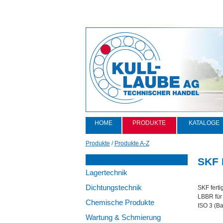
HOME
PRODUKTE
KATALOGE
Produkte
/
Produkte A-Z
SKF 
Lagertechnik
Dichtungstechnik
SKF ferti
LBBR für 
Chemische Produkte
ISO 3 (Ba
Wartung & Schmierung