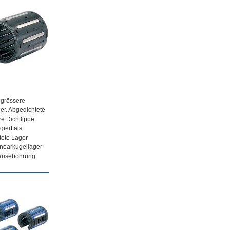
 grössere
er. Abgedichtete
e Dichtlippe
iert als
tete Lager
nearkugellager
häusebohrung