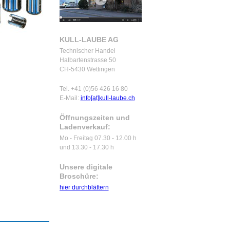
KULL-LAUBE AG
Technischer Handel
Halbartenstrasse 50
CH-5430 Wettingen
Tel. +41 (0)56 426 16 80
E-Mail:
info[at]kull-laube.ch
Öffnungszeiten und
Ladenverkauf:
Mo - Freitag 07.30 - 12.00 h
und 13.30 - 17.30 h
Unsere digitale
Broschüre:
hier durchblättern