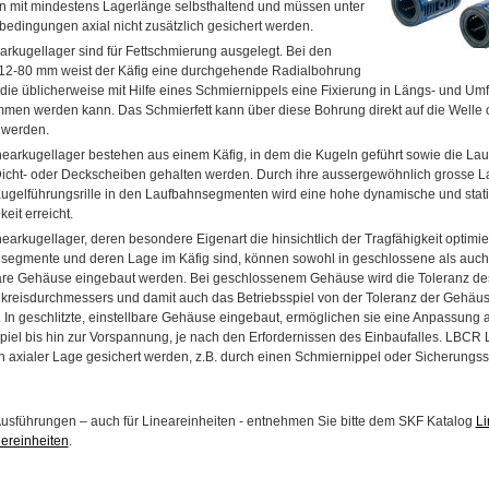
 mit mindestens Lagerlänge selbsthaltend und müssen unter
edingungen axial nicht zusätzlich gesichert werden.
rkugellager sind für Fettschmierung ausgelegt. Bei den
12-80 mm weist der Käfig eine durchgehende Radialbohrung
 die üblicherweise mit Hilfe eines Schmiernippels eine Fixierung in Längs- und Um
men werden kann. Das Schmierfett kann über diese Bohrung direkt auf die Welle 
werden.
earkugellager bestehen aus einem Käfig, in dem die Kugeln geführt sowie die L
Dicht- oder Deckscheiben gehalten werden. Durch ihre aussergewöhnlich grosse 
Kugelführungsrille in den Laufbahnsegmenten wird eine hohe dynamische und stat
eit erreicht.
arkugellager, deren besondere Eigenart die hinsichtlich der Tragfähigkeit optimie
egmente und deren Lage im Käfig sind, können sowohl in geschlossene als auch i
bare Gehäuse eingebaut werden. Bei geschlossenem Gehäuse wird die Toleranz de
lkreisdurchmessers und damit auch das Betriebsspiel von der Toleranz der Gehä
 In geschlitzte, einstellbare Gehäuse eingebaut, ermöglichen sie eine Anpassung 
piel bis hin zur Vorspannung, je nach den Erfordernissen des Einbaufalles. LBCR 
 axialer Lage gesichert werden, z.B. durch einen Schmiernippel oder Sicherungssti
Ausführungen – auch für Lineareinheiten - entnehmen Sie bitte dem SKF Katalog
Li
ereinheiten
.