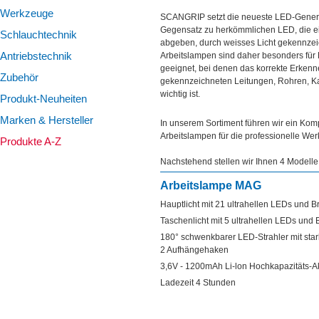
ÜBER UNS
Werkzeuge
SCANGRIP setzt die neueste LED-Generat
TIPPS & TRICKS
Gegensatz zu herkömmlichen LED, die ein
Schlauchtechnik
abgeben, durch weisses Licht gekennzeic
KONTAKT
Antriebstechnik
Arbeitslampen sind daher besonders für
geeignet, bei denen das korrekte Erkenne
Zubehör
gekennzeichneten Leitungen, Rohren, K
wichtig ist.
Produkt-Neuheiten
Marken & Hersteller
In unserem Sortiment führen wir ein Ko
Arbeitslampen für die professionelle Werk
Produkte A-Z
Nachstehend stellen wir Ihnen 4 Modelle
Arbeitslampe MAG
Hauptlicht mit 21 ultrahellen LEDs und 
Taschenlicht mit 5 ultrahellen LEDs und
180° schwenkbarer LED-Strahler mit sta
2 Aufhängehaken
3,6V - 1200mAh Li-lon Hochkapazitäts-
Ladezeit 4 Stunden