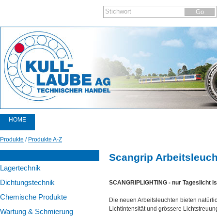
HOME
PRODUKTE
Produkte
/
Produkte A-Z
KATALOGE
Scangrip Arbeitsleuc
Lagertechnik
AKTIONEN
Dichtungstechnik
SCANGRIPLIGHTING - nur Tageslicht is
AKTUELLES
Chemische Produkte
Die neuen Arbeitsleuchten bieten natürli
NEWSLETTER
Lichtintensität und grössere Lichtstreuun
Wartung & Schmierung