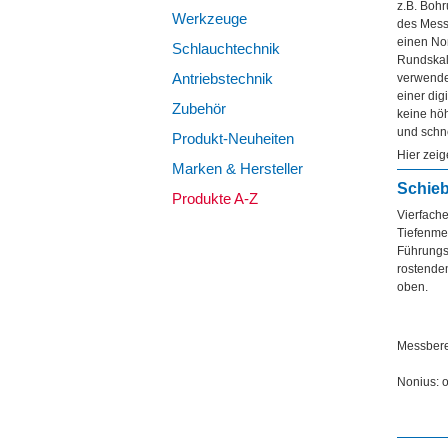
z.B. Bohr
Werkzeuge
des Mess
einen Non
Schlauchtechnik
Rundskal
Antriebstechnik
verwende
einer dig
Zubehör
keine höh
und schne
Produkt-Neuheiten
Hier zei
Marken & Hersteller
Schieb
Produkte A-Z
Vierfache
Tiefenmes
Führungs
rostendem
oben.
Messbere
Nonius: 