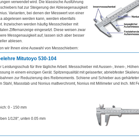
ungen verwendet wird. Die klassische Ausführung
schiebers hat zur Steigerung der Ablesegenauigkeit
ius. Varianten, bei denen der Messwert von einer
a abgelesen werden kann, werden ebenfalls
t. Inzwischen werden häufig Messschieber mit
italen Ziffernanzeige eingesetzt. Diese weisen zwar
ere Messgenauigkeit auf, lassen sich aber besser
ller ablesen.
gen wir Ihnen eine Auswahl von Messschiebern:
elehre Mitutoyo 530-104
r Leistungsschub für Ihre tägliche Arbeit. Messschieber mit Aussen-, Innen-, Höhen
sung in einem einzigen Gerät. Spitzenqualität mit gelaserter, abriebfester Skalie
bahnen zur Reduzierung des Reibmoments. Schiene und Schieber aus gehärtetem
 Stahl, Massstab und Nonius mattverchromt, Nonius mit Millimeter und Inch. Mit F
ich: 0 - 150 mm
oben 1/128", unten 0.05 mm