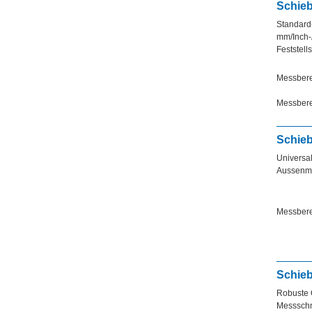
Schieb
Standard-
mm/Inch-A
Feststell
Messbere
Messbere
Schie
Universal
Aussenme
Messbere
Schieb
Robuste Q
Messschna