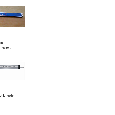
on,
messer,
B. Lineale,