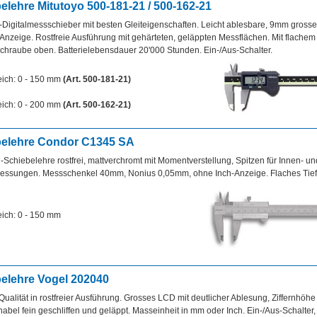
elehre Mitutoyo 500-181-21 / 500-162-21
Digitalmessschieber mit besten Gleiteigenschaften. Leicht ablesbare, 9mm grosse 
nzeige. Rostfreie Ausführung mit gehärteten, geläppten Messflächen. Mit flache
schraube oben. Batterielebensdauer 20'000 Stunden. Ein-/Aus-Schalter.
ich: 0 - 150 mm
(Art. 500-181-21)
ich: 0 - 200 mm
(Art. 500-162-21)
belehre Condor C1345 SA
-Schiebelehre rostfrei, mattverchromt mit Momentverstellung, Spitzen für Innen- un
ssungen. Messschenkel 40mm, Nonius 0,05mm, ohne Inch-Anzeige. Flaches Tie
ich: 0 - 150 mm
elehre Vogel 202040
ualität in rostfreier Ausführung. Grosses LCD mit deutlicher Ablesung, Ziffernhöh
bel fein geschliffen und geläppt. Masseinheit in mm oder Inch. Ein-/Aus-Schalter, 