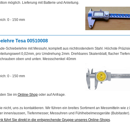
ition möglich. Lieferung mit Batterie und Anleitung.
ich: 0 - 150 mm
elehre Tesa 00510008
e-Schiebelehre mit Messuhr, komplett aus nichtrostendem Stahl. Höchste Präzisi
nteilungswert 0,02mm, pro Umdrehung 2mm. Drehbares Skalenblatt, flacher Tiefen
lschrauben oben und unten. Messschenkel 40mm
ich: 0 - 150 mm
nden Sie im
Online-Shop
oder auf Anfrage.
e nicht, uns zu kontaktieren. Wir führen ein breites Sortiment an Messmitteln wie z.
er innen/aussen, Tiefenmesser, Messuhren und Fühlhebelmessgeräte (Bubitaster).
nk führt Sie direkt in die entsprechende Gruppe unseres Online-Shops
.