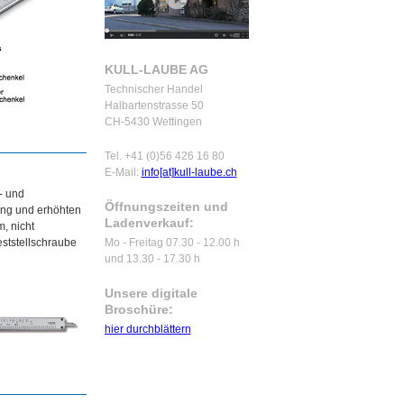
KULL-LAUBE AG
Technischer Handel
Halbartenstrasse 50
CH-5430 Wettingen
Tel. +41 (0)56 426 16 80
E-Mail:
info[at]kull-laube.ch
- und
Öffnungszeiten und
rung und erhöhten
Ladenverkauf:
, nicht
eststellschraube
Mo - Freitag 07.30 - 12.00 h
und 13.30 - 17.30 h
Unsere digitale
Broschüre:
hier durchblättern