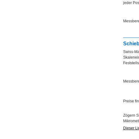
jeder Pos
Messbere
Schieb
Swiss-Mad
Skalenei
Feststel
Messbere
Preise fi
Zögern Si
Mikromet
Dieser Li