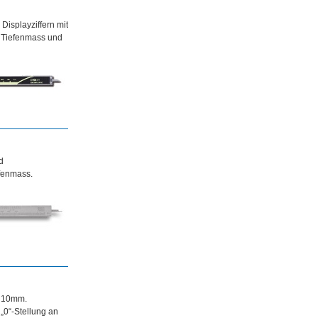
Displayziffern mit
m Tiefenmass und
d
fenmass.
e 10mm.
„0“-Stellung an