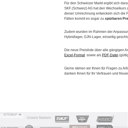
ÜBER UNS
Für den Schweizer Markt ergibt sich dara
SKF (Schweiz) AG hat den Wechselkurs z
TIPPS & TRICKS
dieser Umrechnung entwickeln sich die 
Fällen kommt es sogar zu
spürbaren Pre
KONTAKT
Zudem wurden im Rahmen der Anpassung 
Hybridlager, GJN-Lager, einseitig gesch
Die neue Preisliste über alle gängigen 
Excel-Format
sowie als
PDF-Datei
(gülti
Gerne stehen wir Ihnen für Fragen zu Ar
danken Ihnen für Ihr Vertrauen und freu
Unsere Marken: