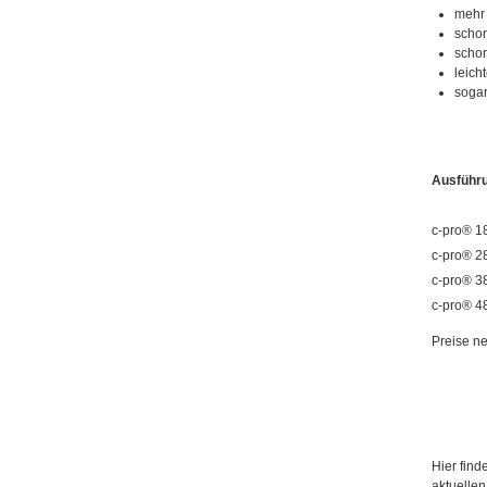
mehr 
scho
scho
leich
sogar
Ausführ
c-pro® 1
c-pro® 2
c-pro® 3
c-pro® 4
Preise ne
Hier fin
aktuellen