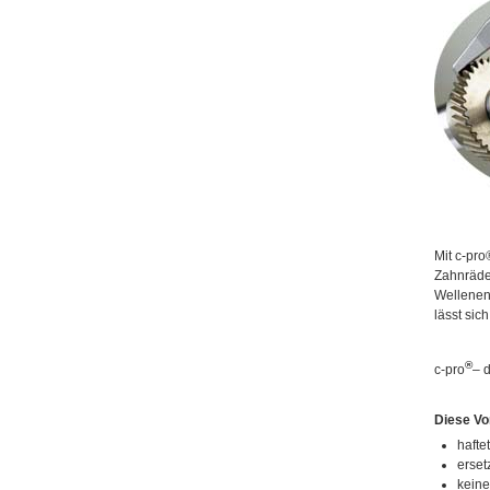
Mit c-pro
Zahnräde
Wellenend
lässt sic
®
c-pro
– 
Diese Vor
hafte
erset
kein