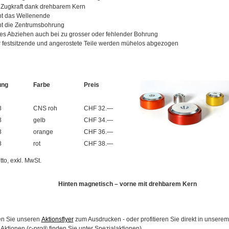
Zugkraft dank drehbarem Kern
nt das Wellenende
nt die Zentrumsbohrung
tes Abziehen auch bei zu grosser oder fehlender Bohrung
 festsitzende und angerostete Teile werden mühelos abgezogen
ung
Farbe
Preis
8
CNS roh
CHF 32.—
8
gelb
CHF 34.—
8
orange
CHF 36.—
8
rot
CHF 38.—
tto, exkl. MwSt.
Hinten magnetisch – vorne mit drehbarem Kern
den Sie unseren
Aktionsflyer
zum Ausdrucken - oder profitieren Sie direkt in unsere
 Aktionen (c-pro® finden Sie unter Spezialaktionen).