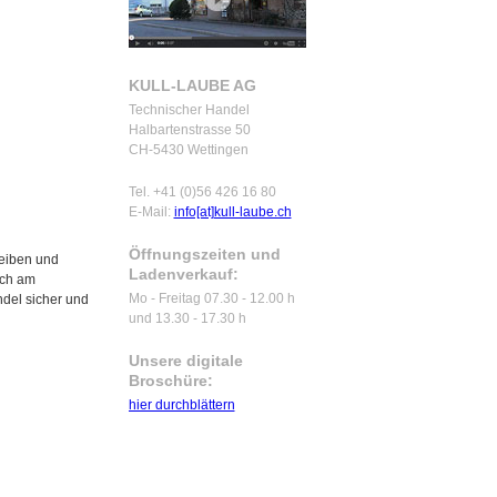
KULL-LAUBE AG
Technischer Handel
Halbartenstrasse 50
CH-5430 Wettingen
Tel. +41 (0)56 426 16 80
E-Mail:
info[at]kull-laube.ch
Öffnungszeiten und
heiben und
Ladenverkauf:
sch am
Mo - Freitag 07.30 - 12.00 h
ndel sicher und
und 13.30 - 17.30 h
Unsere digitale
Broschüre:
hier durchblättern