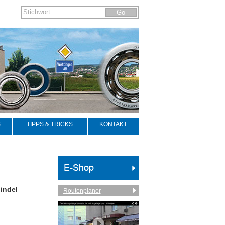
S
TIPPS & TRICKS
KONTAKT
indel
Routenplaner