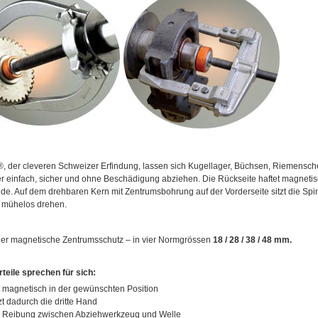
®, der cleveren Schweizer Erfindung, lassen sich Kugellager, Büchsen, Riemensc
r einfach, sicher und ohne Beschädigung abziehen. Die Rückseite haftet magneti
e. Auf dem drehbaren Kern mit Zentrumsbohrung auf der Vorderseite sitzt die Spi
h mühelos drehen.
der magnetische Zentrumsschutz – in vier Normgrössen
18 / 28 / 38 / 48 mm.
teile sprechen für sich:
t magnetisch in der gewünschten Position
zt dadurch die dritte Hand
e Reibung zwischen Abziehwerkzeug und Welle