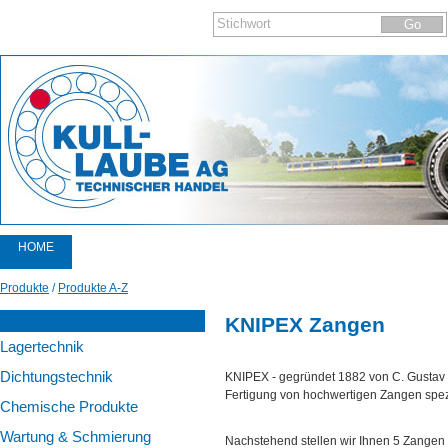
HOME
PRODUKTE
Produkte
/
Produkte A-Z
KATALOGE
KNIPEX Zangen
Lagertechnik
AKTIONEN
Dichtungstechnik
KNIPEX - gegründet 1882 von C. Gustav P
AKTUELLES
Fertigung von hochwertigen Zangen spezia
Chemische Produkte
NEWSLETTER
Wartung & Schmierung
Nachstehend stellen wir Ihnen 5 Zangen e