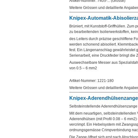
Artikel-Nummer: 7405-... (Grösse)
Weitere Grössen und detaillierte Angab
Knipex-Automatik-Abisolierz
Brüniert, mit Kunststoff-Griffhüllen. Zum
zu bearbeitenden Isolierwerkstoffen, ke
des Leiters durch präzise geschliffene F
werden schonend abisoliert. Klemmbacke
fest. Ein Längenanschlag gewährleistet g
Serienarbeit, eine Druckfeder bringt die
Auswechselbare Messer aus Spezialstahl
von 0.5 – 6 mm2
Artikel-Nummer: 1221-180
Weitere Grössen und detaillierte Angabe
Knipex-Aderendhülsenzang
Selbsteinstellende Aderendhülsenzange
Mit dem neuartigen, selbsteinstellenden 
Aderendhülsen (mit Profil 0.08 – 6 mm2) 
vercrimpt. Ein Hebelsystem mit Zwangssp
ordnungsgemässe Crimpverbindung nac
Die Zange öffnet sich erst nach Abschlu