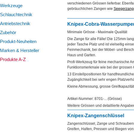
ÜBER UNS
verschiedenen Grössen lieferbar. Ebenfal
Werkzeuge
gebräuchlichen Zangen wie
Seegerzang
TIPPS & TRICKS
Schlauchtechnik
KONTAKT
Antriebstechnik
Knipex-Cobra-Wasserpumpe
Zubehör
Minimale Grösse - Maximale Qualität
Die Zange für alle Fälle! Die 125mm lan
Produkt-Neuheiten
jeder Tasche Platz und ist vielseitig eins
Feinmechanik, bei der Möbel- und Besc
Marken & Hersteller
Haus und Garten.
Produkte A-Z
Profi-Werkzeug für feine mechanische A
Funktionsmerkmale wie bei der grossen 
13 Einstellpositionen für handfreundliche
Zugänglichkeit bei sehr engen Platzverhä
Kleine Abmessung, grosse Greifkapazitä
Artikel-Nummer: 8701-... (Grösse)
Weitere Grössen und detaillierte Angab
Knipex-Zangenschlüssel
Zangenschlüssel, Zange und Schrauben
Greifen, Halten, Pressen und Biegen vo