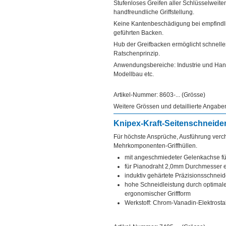
Stufenloses Greifen aller Schlüsselweite
handfreundliche Griffstellung.
Keine Kantenbeschädigung bei empfindlich
geführten Backen.
Hub der Greifbacken ermöglicht schnel
Ratschenprinzip.
Anwendungsbereiche: Industrie und Han
Modellbau etc.
Artikel-Nummer: 8603-... (Grösse)
Weitere Grössen und detaillierte Angab
Knipex-Kraft-Seitenschneide
Für höchste Ansprüche, Ausführung verch
Mehrkomponenten-Griffhüllen.
mit angeschmiedeter Gelenkachse fü
für Pianodraht 2,0mm Durchmesser 
induktiv gehärtete Präzisionsschnei
hohe Schneidleistung durch optimal
ergonomischer Griffform
Werkstoff: Chrom-Vanadin-Elektrostah