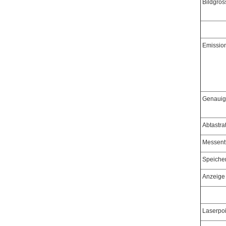
Bildgrös
Emission
Genauigk
Abtastra
Messent
Speiche
Anzeige
Laserpoi