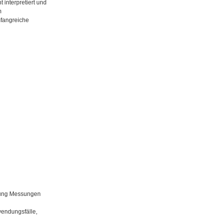
interpretiert und
m
fangreiche
rnung Messungen
wendungsfälle,