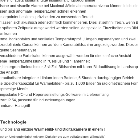
nders für zustandsabhängige Instandhaltungsprogramme
ische und visuelle Alarme bei Maximal-/Minimaltemperaturniveau können leicht ein
ssen sich anormale Temperaturen schnell erkennen
aserpointer bestimmt präzise den zu messenden Bereich
r lassen sich akustisch oder schriftlich kommentieren. Dies ist sehr hilfreich, wenn B
 späteren Zeitpunkt ausgewertet werden sollen, da spezielle Einzelheiten des B
en können
erme, horizontales und vertikales Temperaturprofil, Umgebungsanalysen und zwei
zerdefinierte Cursor können auf dem Kamerabildschirm angezeigt werden. Dies er
ligente Szenenanalyse
verschiedene Farbskalen können ausgewählt werden für eine einfache Ansicht
eme Temperaturmessung in °Celsius und °Fahrenheit
r, hintergrundbeleuchteter, 3 ½ Zoll Bildschirm mit klarer Bildauflösung in Landsca
che Ansicht
raufladbare integrierte Lithium-Ionen Batterie, 6 Stunden durchgängiger Betrieb
e Speicherkapazität für Wärmebilder - bis zu 1.000 Bilder (in radiometrischem For
sprachige Menüs
ungsstarke PC- und Reportserstellungs-Software im Lieferumfang
zart IP 54, passend für Industrieumgebungen
mbarer Haltegriff
 Technologie
 und bislang einzige
Wärmebild- und Digitalkamera in einem
!
-fachen Umblendmöglichkeit vom Digitalphoto zum vollständigen Wärmebild)