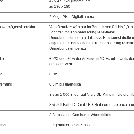
se
47 x 47 Pixel (interpoliert
zu 180 x 180)
2 Mega Pixel Digitalkamera
svermögenskorrektur
Vom Benutzer wählbar im Bereich von 0,1 bis 1,0 in 
Schritten mit Kompensierung reflektierter
Umgebungstemperatur Inklusive Emissionstabelle ü
allgemeine Oberflächen mit Kompensierung reflektie
Umgebungstemperatur
eit
± 2ºC oder ±2% der Anzeige in ºC. Es gilt jeweils de
grössere Wert
te
8 Hz
fernung
0,3 m bis unendlich
r
Bis zu 1.000 Bilder auf Micro SD-Karte im Lieferumf
3 ½ Zoll Farb-LCD mit LED-Hintergrundbeleuchtung
8 Farbskalen. Gemischte Wärmebilder
nter
Eingebauter Laser Klasse 2