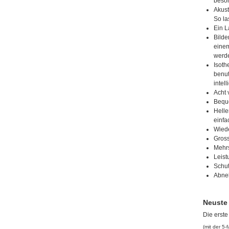
beso
Akust
So la
Ein L
Bilde
einem
werd
Isoth
benut
intel
Acht 
Bequ
Helle
einfa
Wiede
Gross
Mehr
Leist
Schut
Abneh
Neuste
Die erste
(mit der 5