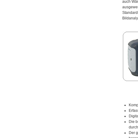
auch Wärm
ausgewert
Standard
Bildanaly
Komp
Erfas
Digit
Die b
durc
Der g