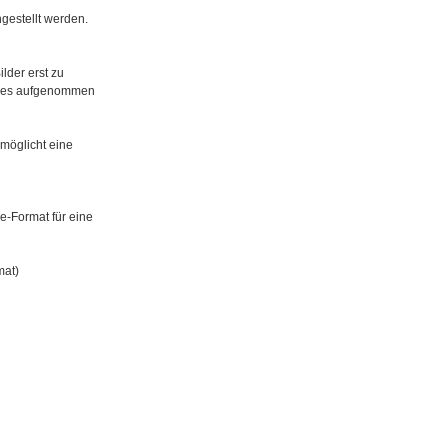
gestellt werden.
ilder erst zu
ildes aufgenommen
möglicht eine
pe-Format für eine
mat)