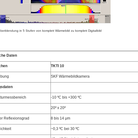
überblendung in 5 Stufen von komplett Wärmebild zu komplett Digitalbild
che Daten
chen
TKTI 10
ibung
SKF Wärmebildkamera
gsdaten
turmessbereich
-10 ºC bis +300 ºC
20º x 20º
er Reflexionsgrad
8 bis 14 μm
ichkeit
~0,3 ºC bei 30 ºC