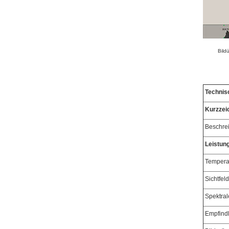
Bild
Technis
Kurzzei
Beschre
Leistun
Tempera
Sichtfeld
Spektral
Empfindl