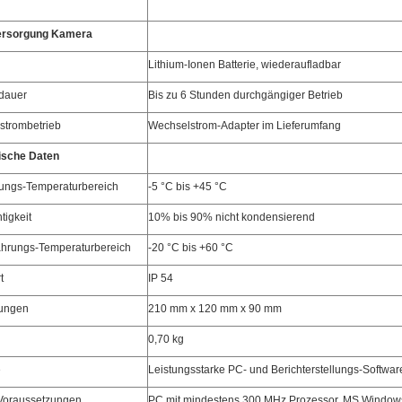
rsorgung Kamera
Lithium-Ionen Batterie, wiederaufladbar
dauer
Bis zu 6 Stunden durchgängiger Betrieb
trombetrieb
Wechselstrom-Adapter im Lieferumfang
sche Daten
ngs-Temperaturbereich
-5 °C bis +45 °C
tigkeit
10% bis 90% nicht kondensierend
hrungs-Temperaturbereich
-20 °C bis +60 °C
t
IP 54
ungen
210 mm x 120 mm x 90 mm
0,70 kg
e
Leistungsstarke PC- und Berichterstellungs-Softwar
Voraussetzungen
PC mit mindestens 300 MHz Prozessor, MS Window