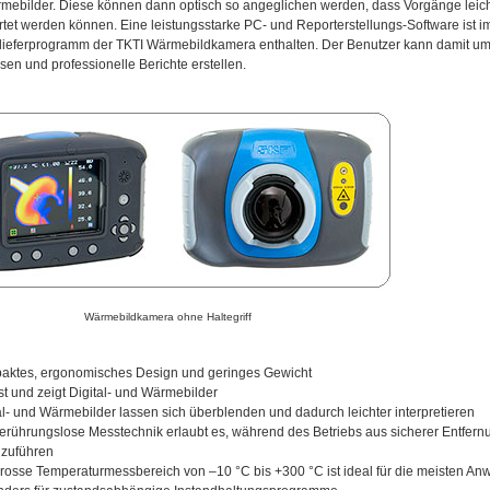
ebilder. Diese können dann optisch so angeglichen werden, dass Vorgänge leicht 
et werden können. Eine leistungsstarke PC- und Reporterstellungs-Software ist i
lieferprogramm der TKTI Wärmebildkamera enthalten. Der Benutzer kann damit um
sen und professionelle Berichte erstellen.
Wärmebildkamera ohne Haltegriff
aktes, ergonomisches Design und geringes Gewicht
st und zeigt Digital- und Wärmebilder
al- und Wärmebilder lassen sich überblenden und dadurch leichter interpretieren
erührungslose Messtechnik erlaubt es, während des Betriebs aus sicherer Entfe
hzuführen
rosse Temperaturmessbereich von –10 °C bis +300 °C ist ideal für die meisten An