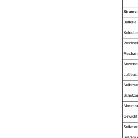
Stromve
Batterie
Betriebs
Wechsels
Mechani
Anwendu
Luftfeuch
Aufbewa
Schutzar
Abmess
Gewicht
Softwar
System 